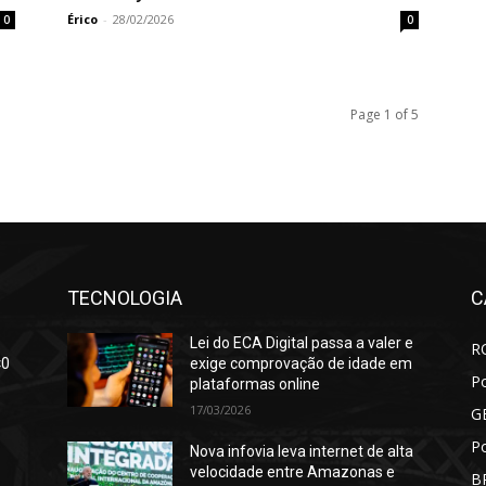
Érico
-
28/02/2026
0
0
Page 1 of 5
TECNOLOGIA
C
Lei do ECA Digital passa a valer e
R
×0
exige comprovação de idade em
Po
plataformas online
17/03/2026
G
Po
Nova infovia leva internet de alta
velocidade entre Amazonas e
B