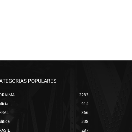
ATEGORIAS POPULARES
ORAIMA
2283
lícia
914
ERAL
366
lítica
338
RASIL
287