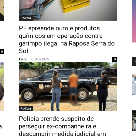
Polícia
PF apreende ouro e produtos
químicos em operação contra
garimpo ilegal na Raposa Serra do
Sol
0
Érico
-
06/07/2026
0
Polícia
Polícia prende suspeito de
a
perseguir ex-companheira e
descumprir medida judicial em