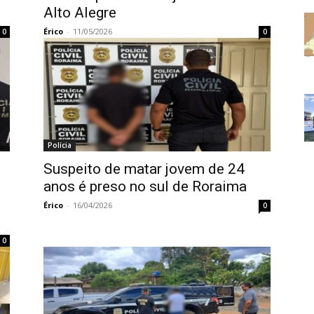
Alto Alegre
Érico
-
11/05/2026
0
0
Polícia
Suspeito de matar jovem de 24
anos é preso no sul de Roraima
Érico
-
16/04/2026
0
0