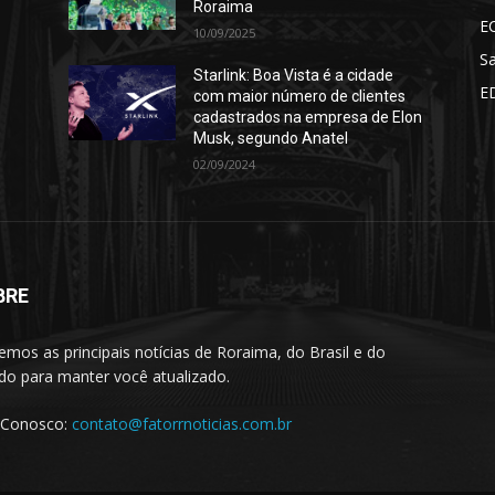
Roraima
E
10/09/2025
S
Starlink: Boa Vista é a cidade
E
com maior número de clientes
cadastrados na empresa de Elon
Musk, segundo Anatel
02/09/2024
BRE
emos as principais notícias de Roraima, do Brasil e do
o para manter você atualizado.
 Conosco:
contato@fatorrnoticias.com.br