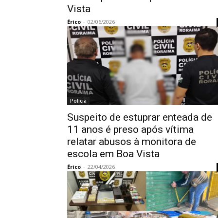
Vista
Érico
-
02/06/2026
Polícia
Suspeito de estuprar enteada de
11 anos é preso após vítima
relatar abusos à monitora de
escola em Boa Vista
Érico
-
22/04/2026