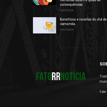
cientistas dizem e quais as
consequências
05/07/2024
Benefícios e receitas do chá de
camomila
03/07/2024
SO
Traz
mund
Fale