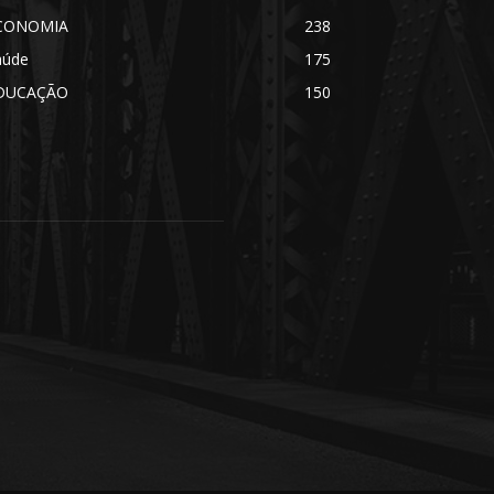
CONOMIA
238
aúde
175
DUCAÇÃO
150