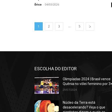
Érico
-
04/03/2026
...
1
2
3
5
ESCOLHA DO EDITOR
Olimpíadas 2024 | Brasil vence
Quênia no vôlei feminino por 3
29/07/2024
Núcleo da Terra está
desacelerando? Veja o que