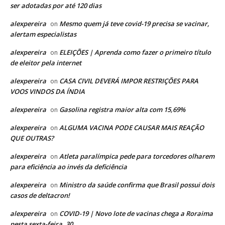
ser adotadas por até 120 dias
alexpereira
Mesmo quem já teve covid-19 precisa se vacinar,
on
alertam especialistas
alexpereira
ELEIÇÕES | Aprenda como fazer o primeiro título
on
de eleitor pela internet
alexpereira
CASA CIVIL DEVERÁ IMPOR RESTRIÇÕES PARA
on
VOOS VINDOS DA ÍNDIA
alexpereira
Gasolina registra maior alta com 15,69%
on
alexpereira
ALGUMA VACINA PODE CAUSAR MAIS REAÇÃO
on
QUE OUTRAS?
alexpereira
Atleta paralímpica pede para torcedores olharem
on
para eficiência ao invés da deficiência
alexpereira
Ministro da saúde confirma que Brasil possui dois
on
casos de deltacron!
alexpereira
COVID-19 | Novo lote de vacinas chega a Roraima
on
nesta sexta-feira, 30