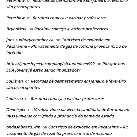
Peterhow
Recordes de desmatamento em janeiro e fevereiro
on
são preocupantes
Peterhow
Roraima começa a vacinar professores
on
BryonWox
Roraima começa a vacinar professores
on
jobs.sudburychamber.ca
Com risco de explosão em
on
Pacaraima – RR, vazamento de gás de cozinha provoca inicio de
incêndio
https://gotech.peep.company/shauntedeen999
Por que nos
on
EUA jovens já estão sendo imunizados?
Louisren
Recordes de desmatamento em janeiro e fevereiro
on
são preocupantes
Louisren
Roraima começa a vacinar professores
on
Dennisper
Viraliza vídeo na web da candidata de Roraima ao
on
miss universo corrigindo a pronuncia do nome do estado
ondashboard.win
Com risco de explosão em Pacaraima – RR,
on
vazamento de gás de cozinha provoca inicio de incêndio