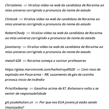
Chrisslemo
Viraliza vídeo na web da candidata de Roraima ao
on
miss universo corrigindo a pronuncia do nome do estado
Clintcob
Viraliza vídeo na web da candidata de Roraima ao
on
miss universo corrigindo a pronuncia do nome do estado
RobertChody
Viraliza vídeo na web da candidata de Roraima
on
ao miss universo corrigindo a pronuncia do nome do estado
Jasontaivy
Viraliza vídeo na web da candidata de Roraima ao
on
miss universo corrigindo a pronuncia do nome do estado
metall-628
Roraima começa a vacinar professores
on
https://gitea.marvinronk.com/haiholroyd5520
Com risco de
on
explosão em Pacaraima – RR, vazamento de gás de cozinha
provoca inicio de incêndio
Priscilladeamp
Gasolina acima de $7, Bolsonaro volta a se
on
eximir de responsabilidade
git.youkehulian.cn
Por que nos EUA jovens já estão sendo
on
imunizados?