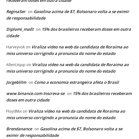
receberam doses em outra cidade
ReginaSer
Gasolina acima de $7, Bolsonaro volta a se eximir
on
de responsabilidade
Diplomi_maEt
15% dos brasileiros receberam doses em outra
on
cidade
Viraliza vídeo na web da candidata de Roraima ao
Harveyvok
on
miss universo corrigindo a pronuncia do nome do estado
Viraliza vídeo na web da candidata de Roraima ao
AllenUnjup
on
miss universo corrigindo a pronuncia do nome do estado
Jorgeblilm
Como a economia estrangeira afeta o Brasil
on
www.binance.com Inscreva-se
15% dos brasileiros receberam
on
doses em outra cidade
Viraliza vídeo na web da candidata de Roraima ao
FloydMix
on
miss universo corrigindo a pronuncia do nome do estado
Brendanance
Gasolina acima de $7, Bolsonaro volta a se
on
eximir de responsabilidade