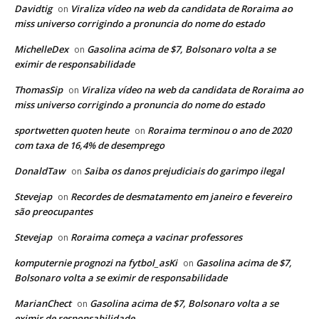
Davidtig
Viraliza vídeo na web da candidata de Roraima ao
on
miss universo corrigindo a pronuncia do nome do estado
MichelleDex
Gasolina acima de $7, Bolsonaro volta a se
on
eximir de responsabilidade
ThomasSip
Viraliza vídeo na web da candidata de Roraima ao
on
miss universo corrigindo a pronuncia do nome do estado
sportwetten quoten heute
Roraima terminou o ano de 2020
on
com taxa de 16,4% de desemprego
DonaldTaw
Saiba os danos prejudiciais do garimpo ilegal
on
Stevejap
Recordes de desmatamento em janeiro e fevereiro
on
são preocupantes
Stevejap
Roraima começa a vacinar professores
on
komputernie prognozi na fytbol_asKi
Gasolina acima de $7,
on
Bolsonaro volta a se eximir de responsabilidade
MarianChect
Gasolina acima de $7, Bolsonaro volta a se
on
eximir de responsabilidade