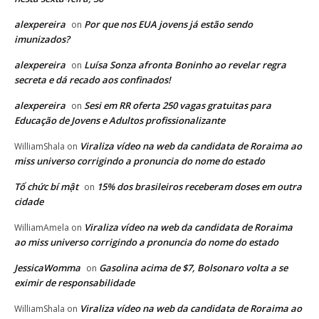
alexpereira
Por que nos EUA jovens já estão sendo
on
imunizados?
alexpereira
Luísa Sonza afronta Boninho ao revelar regra
on
secreta e dá recado aos confinados!
alexpereira
Sesi em RR oferta 250 vagas gratuitas para
on
Educação de Jovens e Adultos profissionalizante
Viraliza vídeo na web da candidata de Roraima ao
WilliamShala
on
miss universo corrigindo a pronuncia do nome do estado
Tổ chức bí mật
15% dos brasileiros receberam doses em outra
on
cidade
Viraliza vídeo na web da candidata de Roraima
WilliamAmela
on
ao miss universo corrigindo a pronuncia do nome do estado
JessicaWomma
Gasolina acima de $7, Bolsonaro volta a se
on
eximir de responsabilidade
Viraliza vídeo na web da candidata de Roraima ao
WilliamShala
on