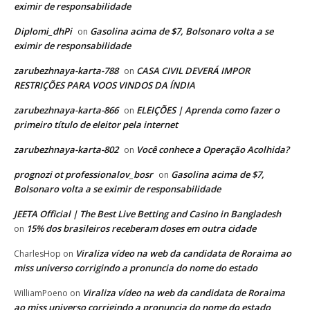
eximir de responsabilidade
Diplomi_dhPi
Gasolina acima de $7, Bolsonaro volta a se
on
eximir de responsabilidade
zarubezhnaya-karta-788
CASA CIVIL DEVERÁ IMPOR
on
RESTRIÇÕES PARA VOOS VINDOS DA ÍNDIA
zarubezhnaya-karta-866
ELEIÇÕES | Aprenda como fazer o
on
primeiro título de eleitor pela internet
zarubezhnaya-karta-802
Você conhece a Operação Acolhida?
on
prognozi ot professionalov_bosr
Gasolina acima de $7,
on
Bolsonaro volta a se eximir de responsabilidade
JEETA Official | The Best Live Betting and Casino in Bangladesh
15% dos brasileiros receberam doses em outra cidade
on
Viraliza vídeo na web da candidata de Roraima ao
CharlesHop
on
miss universo corrigindo a pronuncia do nome do estado
Viraliza vídeo na web da candidata de Roraima
WilliamPoeno
on
ao miss universo corrigindo a pronuncia do nome do estado