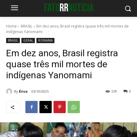
Home
BRASIL
Em dez anos, Brasil registra quase três mil mortes de
indígenas Yanomami
BRASIL
GERAL
RORAIMA
Em dez anos, Brasil registra
quase três mil mortes de
indígenas Yanomami
By
Érico
03/10/2025
579
0