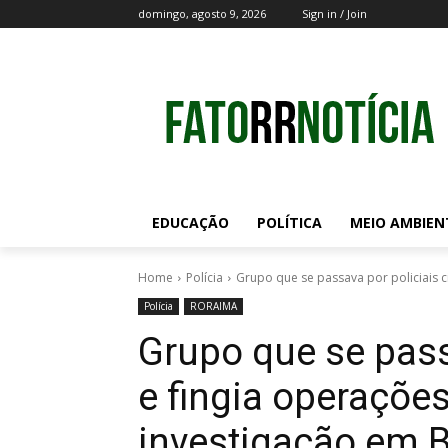
domingo, agosto 9, 2026
Sign in / Join
EDUCAÇÃO
POLÍTICA
MEIO AMBIEN
Home
Polícia
Grupo que se passava por policiais civ
Polícia
RORAIMA
Grupo que se passa
e fingia operações
investigação em B