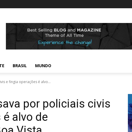
TE
BRASIL
MUNDO
is e fingia operações é alvo...
va por policiais civis
 é alvo de
oa Vista