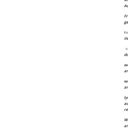
Ac
F
ga
Ke
il
o
do
we
an
we
an
ly
ac
re
Wi
an