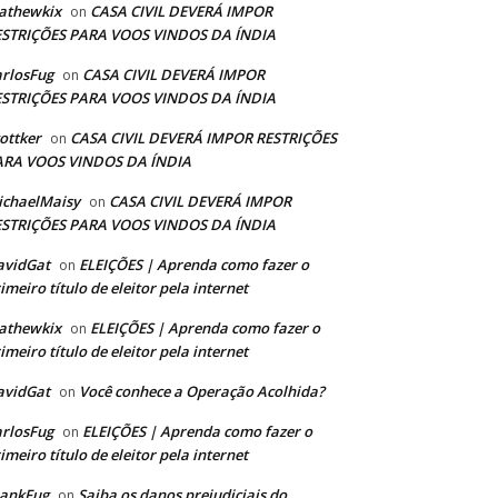
athewkix
CASA CIVIL DEVERÁ IMPOR
on
ESTRIÇÕES PARA VOOS VINDOS DA ÍNDIA
rlosFug
CASA CIVIL DEVERÁ IMPOR
on
ESTRIÇÕES PARA VOOS VINDOS DA ÍNDIA
ottker
CASA CIVIL DEVERÁ IMPOR RESTRIÇÕES
on
ARA VOOS VINDOS DA ÍNDIA
ichaelMaisy
CASA CIVIL DEVERÁ IMPOR
on
ESTRIÇÕES PARA VOOS VINDOS DA ÍNDIA
avidGat
ELEIÇÕES | Aprenda como fazer o
on
imeiro título de eleitor pela internet
athewkix
ELEIÇÕES | Aprenda como fazer o
on
imeiro título de eleitor pela internet
avidGat
Você conhece a Operação Acolhida?
on
rlosFug
ELEIÇÕES | Aprenda como fazer o
on
imeiro título de eleitor pela internet
rankFug
Saiba os danos prejudiciais do
on