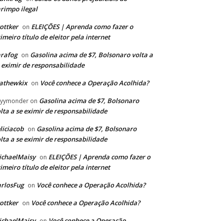
rimpo ilegal
ottker
ELEIÇÕES | Aprenda como fazer o
on
imeiro título de eleitor pela internet
rafog
Gasolina acima de $7, Bolsonaro volta a
on
 eximir de responsabilidade
athewkix
Você conhece a Operação Acolhida?
on
Gasolina acima de $7, Bolsonaro
ayymonder
on
lta a se eximir de responsabilidade
liciacob
Gasolina acima de $7, Bolsonaro
on
lta a se eximir de responsabilidade
ichaelMaisy
ELEIÇÕES | Aprenda como fazer o
on
imeiro título de eleitor pela internet
rlosFug
Você conhece a Operação Acolhida?
on
ottker
Você conhece a Operação Acolhida?
on
ichaelMaisy
Você conhece a Operação
on