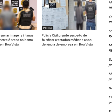
M
R
Ca
R
Polícia
Sc
 enviar imagens íntimas
Polícia Civil prende suspeito de
P
cente é preso no bairro
falsificar atestados médicos após
 em Boa Vista
denúncia de empresa em Boa Vista
M
R
D
pr
M
pr
D
Ca
pr
F