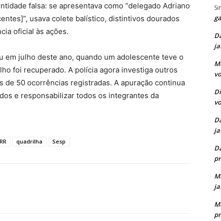
entidade falsa: se apresentava como “delegado Adriano
Si
ga
tes]”, usava colete balístico, distintivos dourados
cia oficial às ações.
D
ja
eu em julho deste ano, quando um adolescente teve o
M
elho foi recuperado. A polícia agora investiga outros
vo
 de 50 ocorrências registradas. A apuração continua
Di
idos e responsabilizar todos os integrantes da
vo
D
ja
RR
quadrilha
Sesp
D
pr
M
ja
M
pr