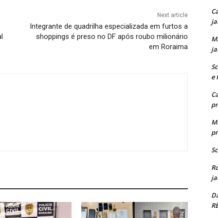
Ca
Next article
ja
Integrante de quadrilha especializada em furtos a
l
shoppings é preso no DF após roubo milionário
M
em Roraima
ja
Sc
e 
Ca
pr
M
pr
Sc
R
ja
D
R