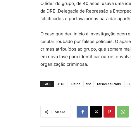
O líder do grupo, de 40 anos, usava uma id
da DRE [Delegacia de Repressão a Entorpecen
falsificados e portava armas para dar aparên
O caso que deu início à investigação ocorr
celular roubado por falsos policiais. O apar
crimes atribuídos ao grupo, que somam mais
em nova fase para identificar outros envolv
organização criminosa.
TAGS
4º DP
Deint
dre
falsos policiais
PC
Share