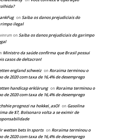
olhida?
rankFug
Saiba os danos prejudiciais do
on
rimpo ilegal
Saiba os danos prejudiciais do garimpo
vinrum
on
egal
Ministro da saúde confirma que Brasil possui
n
is casos de deltacron!
tten england schweiz
Roraima terminou o
on
o de 2020 com taxa de 16,4% de desemprego
tten handicap erklärung
Roraima terminou o
on
o de 2020 com taxa de 16,4% de desemprego
chshie prognozi na hokkei_asOl
Gasolina
on
ima de $7, Bolsonaro volta a se eximir de
sponsabilidade
r wetten bets In sports
Roraima terminou o
on
o de 2020 com taxa de 16,4% de desemprego