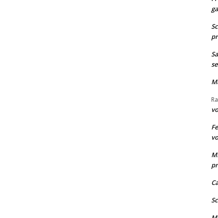
ga
Sc
pr
Sa
se
M
R
vo
Fe
vo
M
pr
Ca
Sc
M