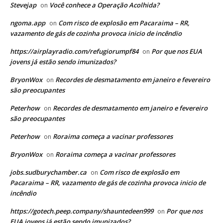
Stevejap
Você conhece a Operação Acolhida?
on
ngoma.app
Com risco de explosão em Pacaraima – RR,
on
vazamento de gás de cozinha provoca inicio de incêndio
https://airplayradio.com/refugiorumpf84
Por que nos EUA
on
jovens já estão sendo imunizados?
BryonWox
Recordes de desmatamento em janeiro e fevereiro
on
são preocupantes
Peterhow
Recordes de desmatamento em janeiro e fevereiro
on
são preocupantes
Peterhow
Roraima começa a vacinar professores
on
BryonWox
Roraima começa a vacinar professores
on
jobs.sudburychamber.ca
Com risco de explosão em
on
Pacaraima – RR, vazamento de gás de cozinha provoca inicio de
incêndio
https://gotech.peep.company/shauntedeen999
Por que nos
on
EUA jovens já estão sendo imunizados?