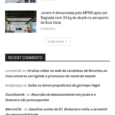
Jovem é denunciada pelo MPRR após ser
flagrada com 33 kg de skunk no aeroporto
de Boa Vista
07/08/2026
Load more
RECENT COMMENTS
Viraliza vídeo na web da candidata de Roraima ao
LoreneHub
on
miss universo corrigindo a pronuncia do nome do estado
Saiba os danos prejudiciais do garimpo ilegal
Sindyhoppy
on
Davidisomb
Recordes de desmatamento em janeiro e
on
fevereiro são preocupantes
MeronCAL
Gasolina acima de $7, Bolsonaro volta a se eximir
on
de responsabilidade