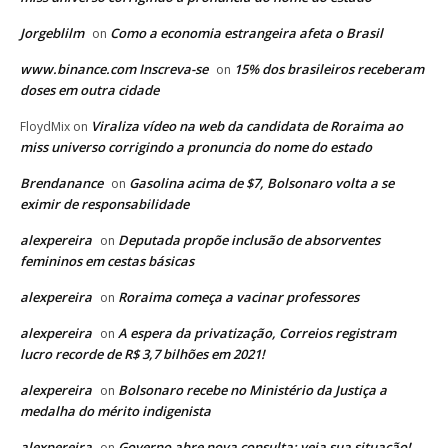
Jorgeblilm
Como a economia estrangeira afeta o Brasil
on
www.binance.com Inscreva-se
15% dos brasileiros receberam
on
doses em outra cidade
Viraliza vídeo na web da candidata de Roraima ao
FloydMix
on
miss universo corrigindo a pronuncia do nome do estado
Brendanance
Gasolina acima de $7, Bolsonaro volta a se
on
eximir de responsabilidade
alexpereira
Deputada propõe inclusão de absorventes
on
femininos em cestas básicas
alexpereira
Roraima começa a vacinar professores
on
alexpereira
A espera da privatização, Correios registram
on
lucro recorde de R$ 3,7 bilhões em 2021!
alexpereira
Bolsonaro recebe no Ministério da Justiça a
on
medalha do mérito indigenista
alexpereira
Governo abre nova consulta; veja sua situação!
on