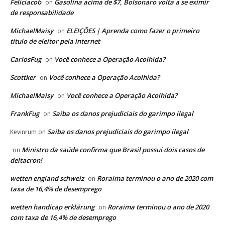
Feliciacob
Gasolina acima de $7, Bolsonaro volta a se eximir
on
de responsabilidade
MichaelMaisy
ELEIÇÕES | Aprenda como fazer o primeiro
on
título de eleitor pela internet
CarlosFug
Você conhece a Operação Acolhida?
on
Scottker
Você conhece a Operação Acolhida?
on
MichaelMaisy
Você conhece a Operação Acolhida?
on
FrankFug
Saiba os danos prejudiciais do garimpo ilegal
on
Saiba os danos prejudiciais do garimpo ilegal
Kevinrum
on
Ministro da saúde confirma que Brasil possui dois casos de
on
deltacron!
wetten england schweiz
Roraima terminou o ano de 2020 com
on
taxa de 16,4% de desemprego
wetten handicap erklärung
Roraima terminou o ano de 2020
on
com taxa de 16,4% de desemprego