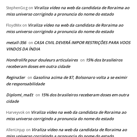
Viraliza vídeo na web da candidata de Roraima ao
StephenGog
on
miss universo corrigindo a pronuncia do nome do estado
Viraliza vídeo na web da candidata de Roraima ao
FloydMix
on
miss universo corrigindo a pronuncia do nome do estado
metall-356
CASA CIVIL DEVERÁ IMPOR RESTRIÇÕES PARA VOOS
on
VINDOS DA ÍNDIA
Hondrolife pour douleurs articulaires
15% dos brasileiros
on
receberam doses em outra cidade
ReginaSer
Gasolina acima de $7, Bolsonaro volta a se eximir
on
de responsabilidade
Diplomi_maEt
15% dos brasileiros receberam doses em outra
on
cidade
Viraliza vídeo na web da candidata de Roraima ao
Harveyvok
on
miss universo corrigindo a pronuncia do nome do estado
Viraliza vídeo na web da candidata de Roraima ao
AllenUnjup
on
miss universo corrigindo a pronuncia do nome do estado