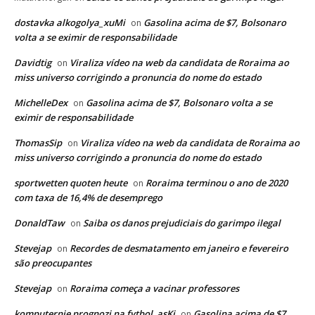
dostavka alkogolya_xuMi
Gasolina acima de $7, Bolsonaro
on
volta a se eximir de responsabilidade
Davidtig
Viraliza vídeo na web da candidata de Roraima ao
on
miss universo corrigindo a pronuncia do nome do estado
MichelleDex
Gasolina acima de $7, Bolsonaro volta a se
on
eximir de responsabilidade
ThomasSip
Viraliza vídeo na web da candidata de Roraima ao
on
miss universo corrigindo a pronuncia do nome do estado
sportwetten quoten heute
Roraima terminou o ano de 2020
on
com taxa de 16,4% de desemprego
DonaldTaw
Saiba os danos prejudiciais do garimpo ilegal
on
Stevejap
Recordes de desmatamento em janeiro e fevereiro
on
são preocupantes
Stevejap
Roraima começa a vacinar professores
on
komputernie prognozi na fytbol_asKi
Gasolina acima de $7,
on