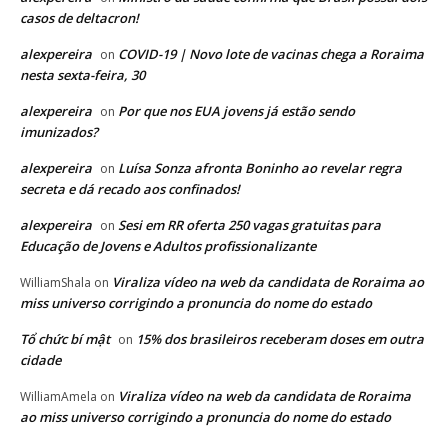
casos de deltacron!
alexpereira
COVID-19 | Novo lote de vacinas chega a Roraima
on
nesta sexta-feira, 30
alexpereira
Por que nos EUA jovens já estão sendo
on
imunizados?
alexpereira
Luísa Sonza afronta Boninho ao revelar regra
on
secreta e dá recado aos confinados!
alexpereira
Sesi em RR oferta 250 vagas gratuitas para
on
Educação de Jovens e Adultos profissionalizante
Viraliza vídeo na web da candidata de Roraima ao
WilliamShala
on
miss universo corrigindo a pronuncia do nome do estado
Tổ chức bí mật
15% dos brasileiros receberam doses em outra
on
cidade
Viraliza vídeo na web da candidata de Roraima
WilliamAmela
on
ao miss universo corrigindo a pronuncia do nome do estado