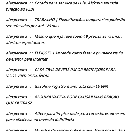
alexpereira
Cotado para ser vice de Lula, Alckmin anuncia
on
filiação ao PSB!
alexpereira
TRABALHO | Flexibilizações temporárias poderão
on
ser adotadas por até 120 dias
alexpereira
Mesmo quem já teve covid-19 precisa se vacinar,
on
alertam especialistas
alexpereira
ELEIÇÕES | Aprenda como fazer o primeiro título
on
de eleitor pela internet
alexpereira
CASA CIVIL DEVERÁ IMPOR RESTRIÇÕES PARA
on
VOOS VINDOS DA ÍNDIA
alexpereira
Gasolina registra maior alta com 15,69%
on
alexpereira
ALGUMA VACINA PODE CAUSAR MAIS REAÇÃO
on
QUE OUTRAS?
alexpereira
Atleta paralímpica pede para torcedores olharem
on
para eficiência ao invés da deficiência
alexpereira
Ministro da saúde confirma que Brasil possui dois
on