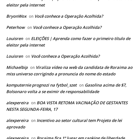
eleitor pela internet
BryonWox
Você conhece a Operação Acolhida?
on
Peterhow
Você conhece a Operação Acolhida?
on
Louisren
ELEIÇÕES | Aprenda como fazer o primeiro título de
on
eleitor pela internet
Louisren
Você conhece a Operação Acolhida?
on
Michaelbip
Viraliza vídeo na web da candidata de Roraima ao
on
miss universo corrigindo a pronuncia do nome do estado
komputernie prognozi na fytbol_szet
Gasolina acima de $7,
on
Bolsonaro volta a se eximir de responsabilidade
alexpereira
BOA VISTA RETOMA VACINAÇÃO DE GESTANTES
on
NESTA SEGUNDA-FEIRA, 17
alexpereira
Incentivo ao setor cultural tem Projeto de lei
on
aprovado
alexpereira
Roraima fica 1º lugar em ranking de liberdade
on