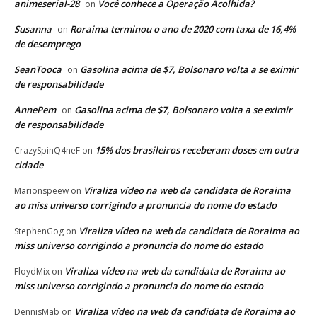
animeserial-28
Você conhece a Operação Acolhida?
on
Susanna
Roraima terminou o ano de 2020 com taxa de 16,4%
on
de desemprego
SeanTooca
Gasolina acima de $7, Bolsonaro volta a se eximir
on
de responsabilidade
AnnePem
Gasolina acima de $7, Bolsonaro volta a se eximir
on
de responsabilidade
15% dos brasileiros receberam doses em outra
CrazySpinQ4neF
on
cidade
Viraliza vídeo na web da candidata de Roraima
Marionspeew
on
ao miss universo corrigindo a pronuncia do nome do estado
Viraliza vídeo na web da candidata de Roraima ao
StephenGog
on
miss universo corrigindo a pronuncia do nome do estado
Viraliza vídeo na web da candidata de Roraima ao
FloydMix
on
miss universo corrigindo a pronuncia do nome do estado
Viraliza vídeo na web da candidata de Roraima ao
DennisMab
on