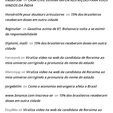
metall-356
CASA CIVIL DEVERÁ IMPOR RESTRIÇÕES PARA VOOS
on
VINDOS DA ÍNDIA
Hondrolife pour douleurs articulaires
15% dos brasileiros
on
receberam doses em outra cidade
ReginaSer
Gasolina acima de $7, Bolsonaro volta a se eximir
on
de responsabilidade
Diplomi_maEt
15% dos brasileiros receberam doses em outra
on
cidade
Viraliza vídeo na web da candidata de Roraima ao
Harveyvok
on
miss universo corrigindo a pronuncia do nome do estado
Viraliza vídeo na web da candidata de Roraima ao
AllenUnjup
on
miss universo corrigindo a pronuncia do nome do estado
Jorgeblilm
Como a economia estrangeira afeta o Brasil
on
www.binance.com Inscreva-se
15% dos brasileiros receberam
on
doses em outra cidade
Viraliza vídeo na web da candidata de Roraima ao
FloydMix
on