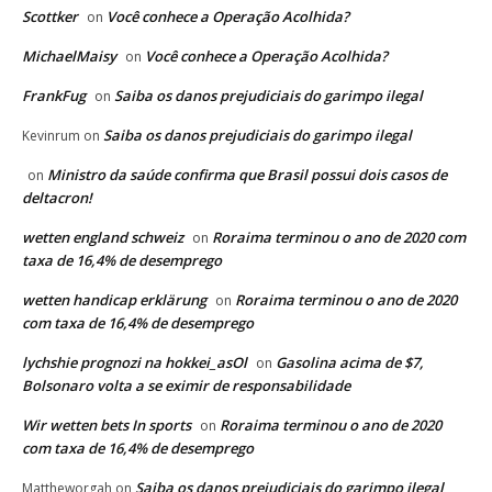
Scottker
Você conhece a Operação Acolhida?
on
MichaelMaisy
Você conhece a Operação Acolhida?
on
FrankFug
Saiba os danos prejudiciais do garimpo ilegal
on
Saiba os danos prejudiciais do garimpo ilegal
Kevinrum
on
Ministro da saúde confirma que Brasil possui dois casos de
on
deltacron!
wetten england schweiz
Roraima terminou o ano de 2020 com
on
taxa de 16,4% de desemprego
wetten handicap erklärung
Roraima terminou o ano de 2020
on
com taxa de 16,4% de desemprego
lychshie prognozi na hokkei_asOl
Gasolina acima de $7,
on
Bolsonaro volta a se eximir de responsabilidade
Wir wetten bets In sports
Roraima terminou o ano de 2020
on
com taxa de 16,4% de desemprego
Saiba os danos prejudiciais do garimpo ilegal
Mattheworgah
on